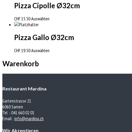
Pizza Cipolle Ø32cm
CHF
15.50
Auswählen
Pizza Gallo Ø32cm
CHF
19.50
Auswählen
Warenkorb
Restaurant Mardina
Gartenstrasse 21
6060 Sarnen
Tel : 041 660 02 01
Email :
info@mardina.ch
Wir Akzeptieren