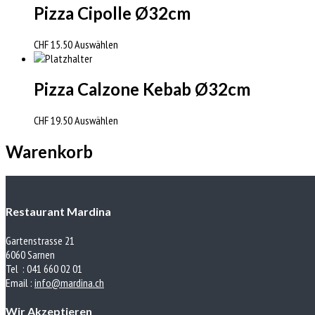
Pizza Cipolle Ø32cm
CHF
15.50
Auswählen
Pizza Calzone Kebab Ø32cm
CHF
19.50
Auswählen
Warenkorb
Restaurant Mardina
Gartenstrasse 21
6060 Sarnen
Tel : 041 660 02 01
Email :
info@mardina.ch
Wir Akzeptieren