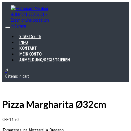
STARTSEITE
INFO
KONTAKT
MEINKONTO
ANMELDUNG/REGISTRIEREN
0
0 items in cart
Pizza Margharita Ø32cm
CHF
13.50
Tomatensauce, Mozzarella, Oregano