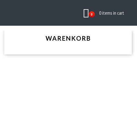
0 items in cart
0
WARENKORB