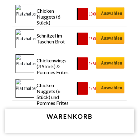
Chicken 
Auswählen
CHF
10.00
Nuggets (6 
Stück)
Schnitzel im 
Auswählen
CHF
13.00
Taschen Brot
Chickenwings 
Auswählen
CHF
15.50
(3 Stück) & 
Pommes Frites
Chicken 
Auswählen
CHF
15.50
Nuggets (6 
Stück) und 
Pommes Frites
WARENKORB