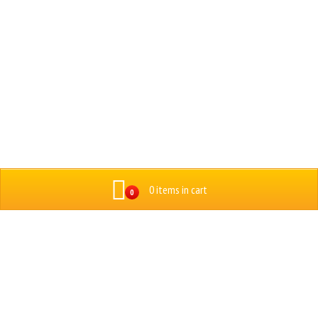
0 items in cart
0