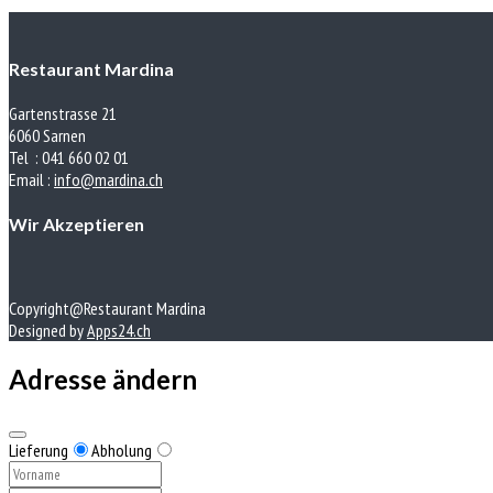
Restaurant Mardina
Gartenstrasse 21
6060 Sarnen
Tel : 041 660 02 01
Email :
info@mardina.ch
Wir Akzeptieren
Copyright@Restaurant Mardina
Designed by
Apps24.ch
Adresse ändern
Lieferung
Abholung