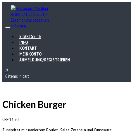
STARTSEITE
INFO
KONTAKT
MEINKONTO
ANMELDUNG/REGISTRIEREN
0
0 items in cart
Chicken Burger
CHF
13.50
Zubereitet mit paniertem Poulet, ,Salat, Zwiebeln und Currysauce