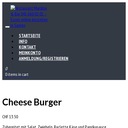
STARTSEITE
INFO
KONTAKT
MEINKONTO
ANMELDUNG/REGISTRIEREN
0
0 items in cart
Cheese Burger
CHF
13.50
Zubereitet mit Salat, Zwiebeln, Raclette Käse und Paprikasauce