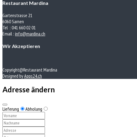
Restaurant Mardina
Gartenstrasse 21
6060 Sarnen
Tel : 041 660 02 01
Email :
info@mardina.ch
Wir Akzeptieren
Copyright@Restaurant Mardina
Designed by
Apps24.ch
Adresse ändern
Lieferung
Abholung