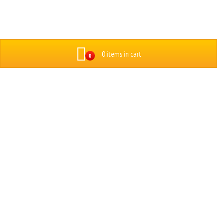
0 items in cart
0