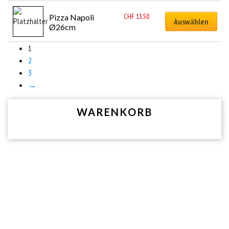
CHF
13.50
Pizza Napoli 
Auswählen
Ø26cm
1
2
3
→
WARENKORB