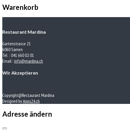
Warenkorb
Restaurant Mardina
Gartenstrasse 21
6060 Sarnen
Tel : 041 660 02 01
Email :
info@mardina.ch
Wir Akzeptieren
Copyright@Restaurant Mardina
Designed by
Apps24.ch
Adresse ändern