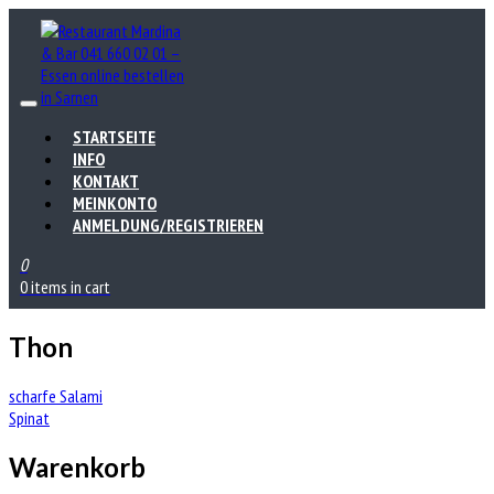
STARTSEITE
INFO
KONTAKT
MEINKONTO
ANMELDUNG/REGISTRIEREN
0
0 items in cart
Thon
Beitrags-
scharfe Salami
Spinat
Navigation
Warenkorb