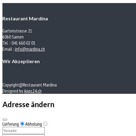
Restaurant Mardina
Gartenstrasse 21
6060 Sarnen
Tel : 041 660 02 01
Email :
info@mardina.ch
Wir Akzeptieren
Copyright@Restaurant Mardina
Designed by
Apps24.ch
Adresse ändern
Lieferung
Abholung