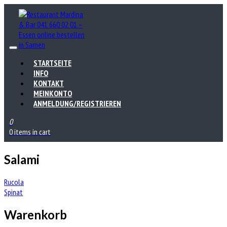
STARTSEITE
INFO
KONTAKT
MEINKONTO
ANMELDUNG/REGISTRIEREN
0
0 items in cart
Salami
Beitrags-
Rucola
Spinat
Navigation
Warenkorb