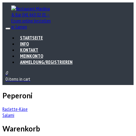
STARTSEITE
INFO
KONTAKT
MEINKONTO
ANMELDUNG/REGISTRIEREN
0
0 items in cart
Peperoni
Beitrags-
Raclette-Käse
Salami
Navigation
Warenkorb