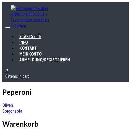
STARTSEITE
INFO
KONTAKT
MEINKONTO
ANMELDUNG/REGISTRIEREN
0
0 items in cart
Peperoni
Beitrags-
Oliven
Gorgonzola
Navigation
Warenkorb