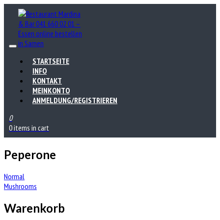
STARTSEITE
INFO
KONTAKT
MEINKONTO
ANMELDUNG/REGISTRIEREN
0
0 items in cart
Peperone
Beitrags-
Normal
Mushrooms
Navigation
Warenkorb