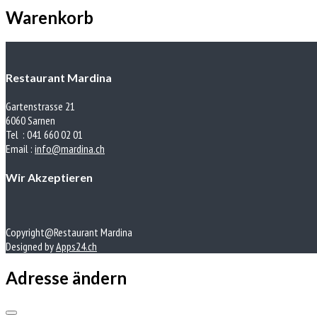
Warenkorb
Restaurant Mardina
Gartenstrasse 21
6060 Sarnen
Tel : 041 660 02 01
Email :
info@mardina.ch
Wir Akzeptieren
Copyright@Restaurant Mardina
Designed by
Apps24.ch
Adresse ändern