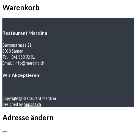
Warenkorb
Restaurant Mardina
Gartenstrasse 21
6060 Sarnen
Tel : 041 660 02 01
Email :
info@mardina.ch
Wir Akzeptieren
Copyright@Restaurant Mardina
Designed by
Apps24.ch
Adresse ändern