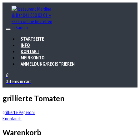
STARTSEITE
INFO
KONTAKT
MEINKONTO
ANMELDUNG/REGISTRIEREN
0
0 items in cart
grillierte Tomaten
Beitrags-
grillierte Peperoni
Knoblauch
Navigation
Warenkorb