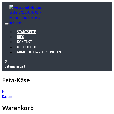
STARTSEITE
INFO
KONTAKT
MEINKONTO
ANMELDUNG/REGISTRIEREN
0
0 items in cart
Feta-Käse
Beitrags-
Ei
Kapern
Navigation
Warenkorb