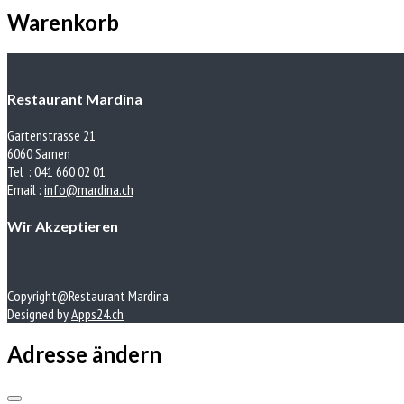
Warenkorb
Restaurant Mardina
Gartenstrasse 21
6060 Sarnen
Tel : 041 660 02 01
Email :
info@mardina.ch
Wir Akzeptieren
Copyright@Restaurant Mardina
Designed by
Apps24.ch
Adresse ändern