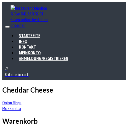
STARTSEITE
INFO
KONTAKT
MEINKONTO
ANMELDUNG/REGISTRIEREN
0
0 items in cart
Cheddar Cheese
Beitrags-
Onion Rings
Mozzarella
Navigation
Warenkorb