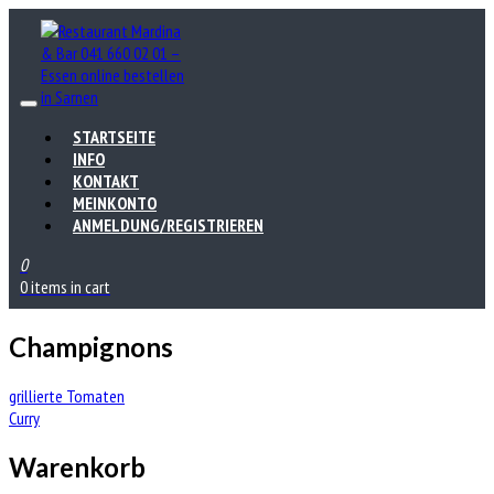
STARTSEITE
INFO
KONTAKT
MEINKONTO
ANMELDUNG/REGISTRIEREN
0
0 items in cart
Champignons
Beitrags-
grillierte Tomaten
Curry
Navigation
Warenkorb